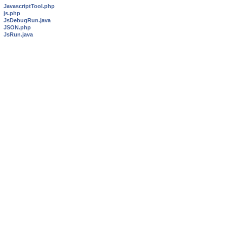
JavascriptTool.php
js.php
JsDebugRun.java
JSON.php
JsRun.java